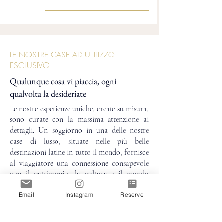
LE NOSTRE CASE AD UTILIZZO
ESCLUSIVO
Qualunque cosa vi piaccia, ogni
qualvolta la desideriate
Le nostre esperienze uniche, create su misura,
sono curate con la massima attenzione ai
dettagli. Un soggiorno in una delle nostre
case di lusso, situate nelle più belle
destinazioni latine in tutto il mondo, fornisce
al viaggiatore una connessione consapevole
con il patrimonio, la cultura e il mondo
naturale. Grazie alla nostra esperienza e la
Email
Instagram
Reserve
nostra profonda conoscenza dell’ America e
dell’ Europa Latina, il nostro obiettivo è
quello di creare esperienze personalizzate ed