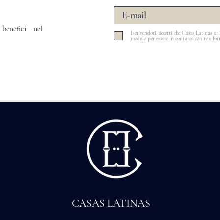
 benefici nel
Iscrivendoti, accetti che Casas Latinas uti
modulo per essere in contatto con te e fo
CASAS LATINAS