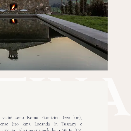
ù vicini sono Roma Fiumicino (220 km),
renze (120 km). Locanda in Tuscany è
atizzata. Altri servizi includono Wi-Fi, TV,