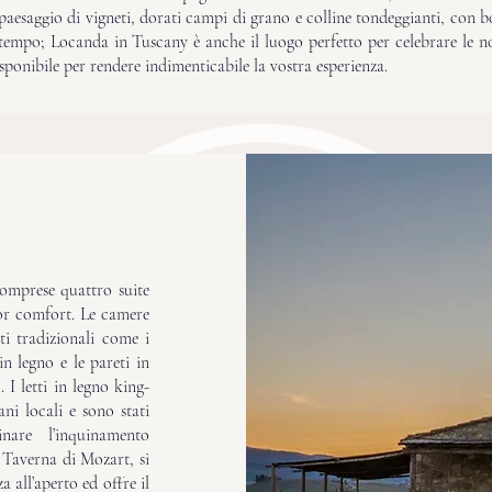
aesaggio di vigneti, dorati campi di grano e colline tondeggianti, con 
l tempo; Locanda in Tuscany è anche il luogo perfetto per celebrare le n
sponibile per rendere indimenticabile la vostra esperienza.
omprese quattro suite
or comfort. Le camere
i tradizionali come i
in legno e le pareti in
 I letti in legno king-
ani locali e sono stati
nare l’inquinamento
la Taverna di Mozart, si
a all’aperto ed offre il