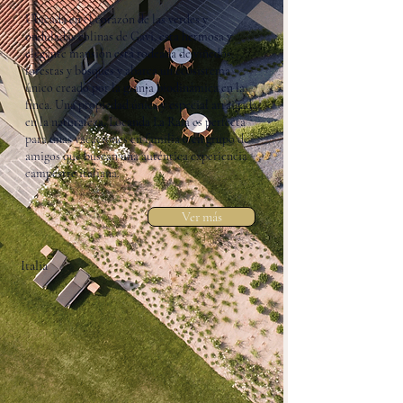
Ubicada en el corazón de las verdes y
onduladas colinas de Gavi, esta hermosa y
elegante mansión está rodeada de viñedos,
forestas y bosques y abarca un ecosistema
único creado por la granja biodinámica en la
finca. Una propiedad única y especial arraigada
en la naturaleza, Locanda La Raia es perfecta
para unas vacaciones en familia o en grupo de
amigos que buscan una auténtica experiencia
campestre italiana.
Ver más
Italia