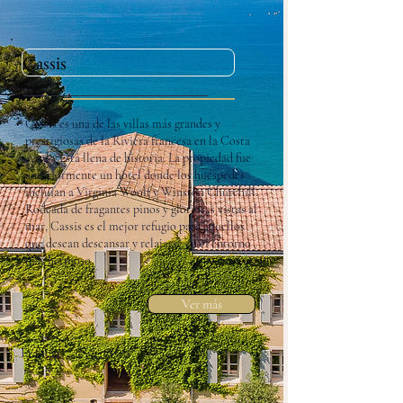
Cassis
Cassis es una de las villas más grandes y
prestigiosas de la Riviera francesa en la Costa
Azul y está llena de historia. La propiedad fue
anteriormente un hotel donde los huéspedes
incluían a Virginia Woolf y Winston Churchill.
Rodeada de fragantes pinos y gloriosas vistas al
mar, Cassis es el mejor refugio para aquellos
que desean descansar y relajarse en el entorno
más hermoso.
Ver más
Francia