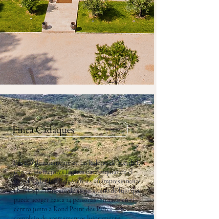
Finca Cadaques
Posado directamente en las laderas de Méribel,
uno de los mejores lugares para esquiar en el
mundo, Méribel Belvédere es un impresionante
chalet-apartamento de esquí alpino de lujo que
puede acoger hasta 14 personas. Situado en el
centro junto a Rond Point des Pistes, este
complejo de apartamentos lujosamente