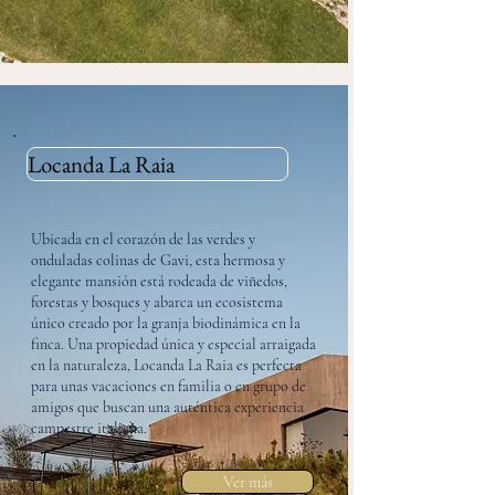
Locanda La Raia
Ubicada en el corazón de las verdes y
onduladas colinas de Gavi, esta hermosa y
elegante mansión está rodeada de viñedos,
forestas y bosques y abarca un ecosistema
único creado por la granja biodinámica en la
finca. Una propiedad única y especial arraigada
en la naturaleza, Locanda La Raia es perfecta
para unas vacaciones en familia o en grupo de
amigos que buscan una auténtica experiencia
campestre italiana.
Ver más