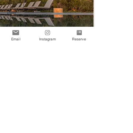
Italia
Email
Instagram
Reserve
Permítanos contarle algo más
Casas Latinas, es nuestra increíble colección de
propiedades en el mundo, seleccionadas por sus
credenciales únicas. Todas ellas tienen la
sustentabilidad en su corazón, pero cada uno tiene
su propio atractivo especial y dedicación para
brindar una estadía inigualable.
Reserve una propiedad