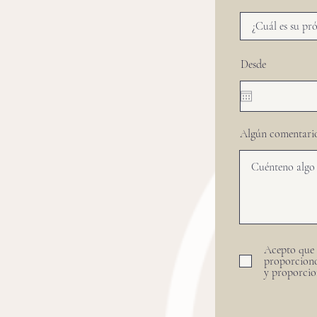
Desde
Algún comentari
Acepto que 
proporciono
y proporcio