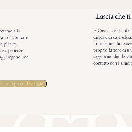
Lascia che t
A Casas Latinas, il n
ireremo alla
dispone di case selezi
iano il contatto
Tutte hanno la sosten
o pianeta.
proprio fattore di uni
re esperienze
soggiorno, dando vit
 aggiungono uno
contatto con l' unici
E il tuo piano di viaggio?